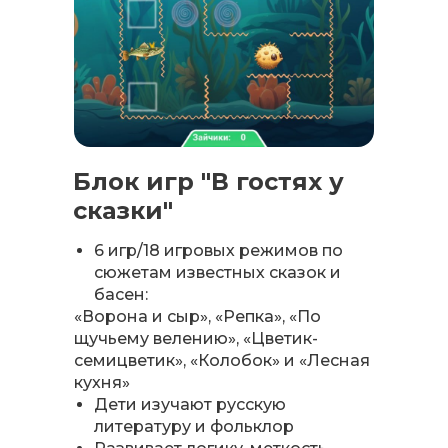
Блок игр "В гостях у
сказки"
6 игр/18 игровых режимов по
сюжетам известных сказок и
басен:
«Ворона и сыр», «Репка», «По
щучьему велению», «Цветик-
семицветик», «Колобок» и «Лесная
кухня»
Дети изучают русскую
литературу и фольклор